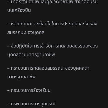
–
มาตรฐานอาชีพและคุณวุฒิวิชาชีพ สาขาต้อนรับ
บนเครื่องบิน
–
หลักเกณฑ์และเงื่อนไขในการประเมินและรับรอง
สมรรถนะของบุคคล
–
ข้อปฏิบัติในการเข้ารับการทดสอบสมรรถนะของ
บุคคลตามมาตรฐานอาชีพ
–
กระบวนการทดสอบสมรรถนะของบุคคลตา
มาตรฐานอาชีพ
–
กระบวนการร้องเรียน
–
กระบวนการการอุทธรณ์