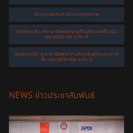
วัตถุประสงค์และเป้าหมายคุณภาพ
เปิดสอบแล้ว สาขาอาชีพพนักงานต้อนรับบนเครื่องบิน
คุณวุฒิวิชาชีพ ระดับ 4
เปิดสอบแล้ว สาขาอาชีพพนักงานต้อนรับผู้โดยสารภาค
พื้น คุณวุฒิวิชาชีพ ระดับ 3
NEWS ข่าวประชาสัมพันธ์