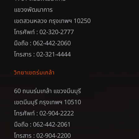
แขวงพัฒนาการ
เขตสวนหลวง กรุงเทพฯ 10250
โทรศัพท์ : 02-320-2777
มือถือ : 062-442-2060
โทรสาร : 02-321-4444
วิทยาเขตร่มเกล้า
60 ถนนร่มเกล้า แขวงมีนบุรี
เขตมีนบุรี กรุงเทพฯ 10510
โทรศัพท์ : 02-904-2222
มือถือ : 062-442-2061
โทรสาร : 02-904-2200