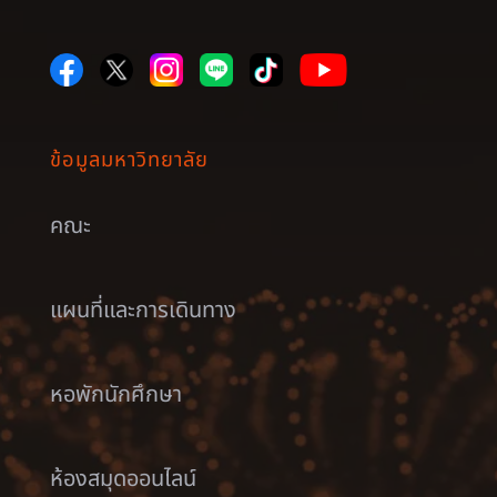
ข้อมูลมหาวิทยาลัย
คณะ
แผนที่และการเดินทาง
หอพักนักศึกษา
ห้องสมุดออนไลน์