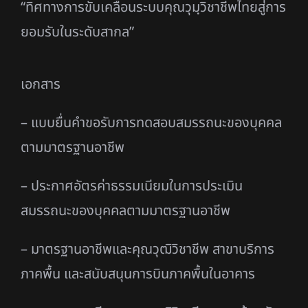
“ทิศทางการขับเคลื่อนระบบคุณวุมฺวิชาชีพไทยสู่การ
ยอมรับในระดับสากล”
เอกสาร
–
แบบยื่นคำขอรับการทดสอบสมรรถนะของบุคคล
ตามมาตรฐานอาชีพ
–
ประกาศอัตรค่าธรรมเนียมในการประเมิน
สมรรถนะของบุคคลตามมาตรฐานอาชีพ
–
มาตรฐานอาชีพและคุณวุฒิวิชาชีพ สาขาบริการ
ภาคพื้น และสนับสนุนการบินภาคพื้นในอาคาร