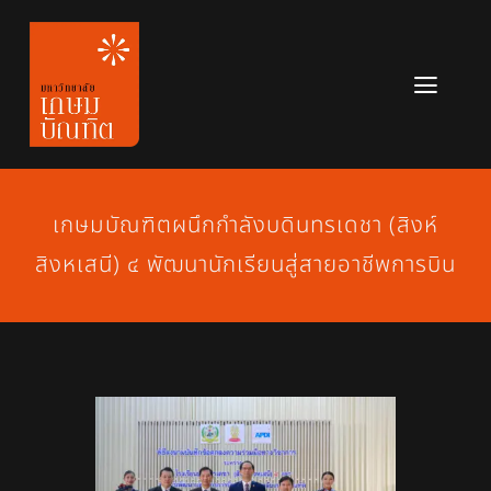
Skip
to
content
Toggl
Navig
หลักสูตร
ข่าวสาร
เกษมบัณฑิตผนึกกำลังบดินทรเดชา (สิงห์
สิงหเสนี) ๔ พัฒนานักเรียนสู่สายอาชีพการบิน
เกี่ยวกับมหาวิทยาลัย
ติดต่อเรา
สมัครเรียน