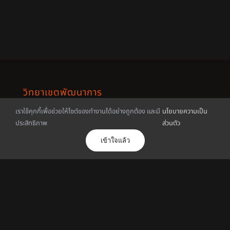
วิทยาเขตพัฒนาการ
เราใช้คุกกี้เพื่อช่วยให้ไซต์ของทำงานได้อย่างถูกต้อง และมี
นโยบายความเป็น
1761 ถนนพัฒนาการ
ประสิทธิภาพ
ส่วนตัว
แขวงพัฒนาการ
เข้าใจแล้ว
เขตสวนหลวง กรุงเทพฯ 10250
โทรศัพท์ : 02-320-2777
มือถือ : 062-442-2060
โทรสาร : 02-321-4444