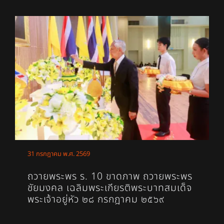
31 กรกฎาคม พ.ศ. 2569
ถวายพระพร ร. 10 ขาดภาพ ถวายพระพร
ชัยมงคล เฉลิมพระเกียรติพระบาทสมเด็จ
พระเจ้าอยู่หัว ๒๘ กรกฎาคม ๒๕๖๙