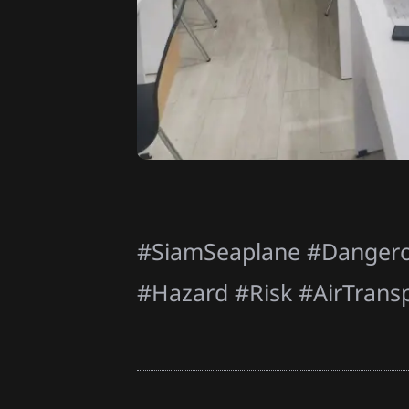
#SiamSeaplane #Dangerou
#Hazard #Risk #AirTrans