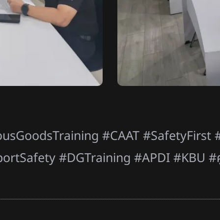
sGoodsTraining #CAAT #SafetyFirst #
portSafety #DGTraining #APDI #KBU #ศ