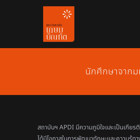
Skip
to
content
นักศึกษาจากม
สถาบันฯ APDI มีความภูมิใจและเป็นเกียร
ได้มีโอกาสในการพัฒนาทักษะและความรู้ทาง