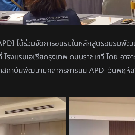
PDI ได้ร่วมจัดการอบรมในหลักสูตรอบรมพัฒนา
 โรงแรมเอเชียกรุงเทพ ถนนราชเทวี โดย อาจารย
จำสถาบันพัฒนาบุคลากรการบิน APD วันพฤหัสบด