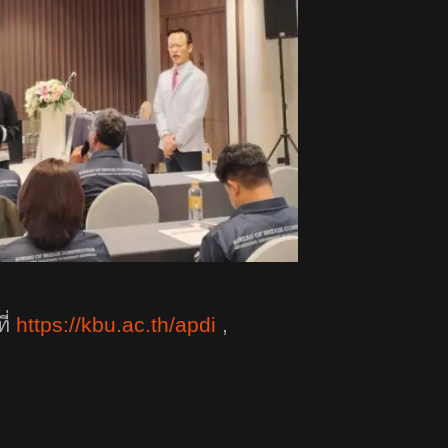
ี่
https://kbu.ac.th/apdi
,