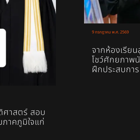
9 กรกฎาคม พ.ศ. 2569
จากห้องเรียนส
โชว์ศักยภาพน
ฝึกประสบการณ
ติศาสตร์ สอบ
มภาคภูมิใจแก่