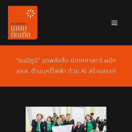
Skip
to
content
Toggl
Navig
หลักสูตร
ข่าวสาร
“คนมีภูมิ” จุดพลังสื่อ นิเทศศาสตร์ ผนึก
สสส. ต้านบุหรี่ไฟฟ้า ด้วย AI สร้างสรรค์
เกี่ยวกับมหาวิทยาลัย
ติดต่อเรา
สมัครเรียน