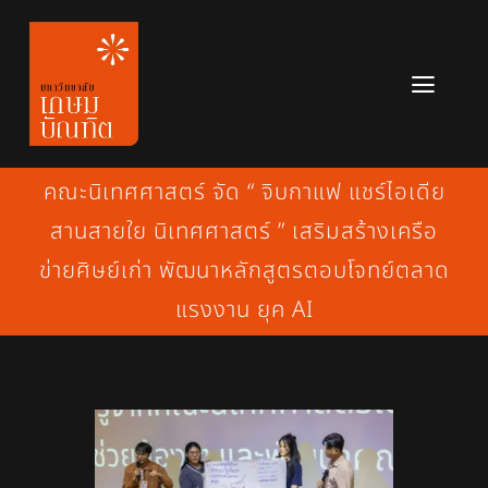
Skip
to
content
Toggl
Navig
หลักสูตร
คณะนิเทศศาสตร์ จัด “ จิบกาแฟ แชร์ไอเดีย
ข่าวสาร
สานสายใย นิเทศศาสตร์ ” เสริมสร้างเครือ
ข่ายศิษย์เก่า พัฒนาหลักสูตรตอบโจทย์ตลาด
เกี่ยวกับมหาวิทยาลัย
แรงงาน ยุค AI
ติดต่อเรา
สมัครเรียน