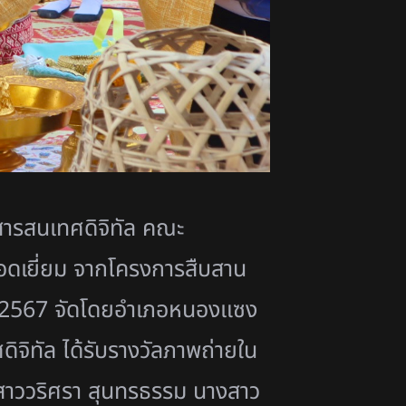
ละสารสนเทศดิจิทัล คณะ
อดเยี่ยม จากโครงการสืบสาน
ปี 2567 จัดโดยอำเภอหนองแซง
ดิจิทัล ได้รับรางวัลภาพถ่ายใน
างสาววริศรา สุนทรธรรม นางสาว