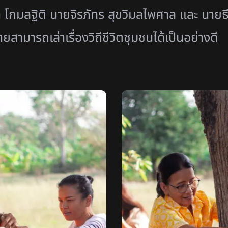
รา โกมลฐิติ นายจิรภัทร สุขวิมลไพศาล และ นาย
สามารถเล่าเรื่องวิถีชีวิตชุมชนได้เป็นอย่างดี