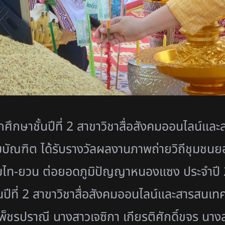
นักศึกษาชั้นปีที่ 2 สาขาวิชาสื่อสังคมออนไลน์แ
บัณฑิต ได้รับรางวัลผลงานภาพถ่ายวิถีชุมชนย
ธรรมไท-ยวน ต่อยอดภูมิปัญญาหนองแซง ประจำ
้นปีที่ 2 สาขาวิชาสื่อสังคมออนไลน์และสารสนเทศ
 เพ็ชรปราณี นางสาวเจซิกา เกียรติศักดิ์ขจร น