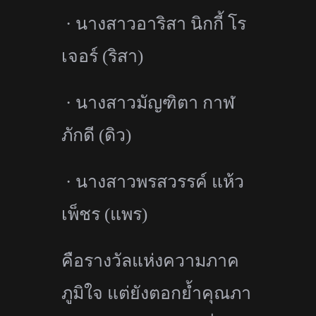
·
นางสาวอาริสา นิกกี้ โร
เจอร์ (ริสา)
·
นางสาวมัญฑิตา กาฬ
ภักดี (ดิว)
·
นางสาวพรสวรรค์ แห้ว
เพ็ชร (แพร)
คือรางวัลแห่งความภาค
ภูมิใจ แต่ยังตอกย้ำคุณภา