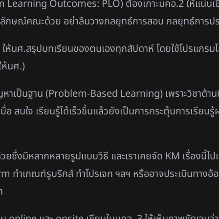
am Learning Outcomes: PLO) ต้องเกาะมคอ.2 ให้แน่นเข
ลักษณ์คณะด้วย อย่าลืมวางกลยุทธ์การสอน กลยุทธ์การประเ
ให้นศ.สรุปบทเรียนของตนเองทุกสัปดาห์ โดยใช้โปรแกรมไลน์แล
ให้นศ.)
ด็นปัญหาเป็นฐาน (Problem-Based Learning) เพราะวิชาด้
ื่อ สนใจ เรียนรู้ได้เร็วขึ้นแล้วยังเป็นการกระตุ้นการเรียนรู
้วยซึ่งมีหลากหลายรูปแบบวิธี และเราเคยจัด KM เรื่องนี้ไป
m ทำเกณฑ์รูบริกส์ ทำโปรเจก ฯลฯ หรืออาจประเมินทางอ้
ำ
 online และ onsite เขียนในมคอ. 3 ให้เห็นภาพชัดเจนว