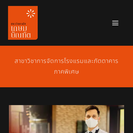
Skip
to
content
Toggl
Navig
หลักสูตร
ข่าวสาร
สาขาวิชาการจัดการโรงแรมและภัตตาคาร
ภาคพิเศษ
เกี่ยวกับมหาวิทยาลัย
ติดต่อเรา
สมัครเรียน
View
Larger
Image