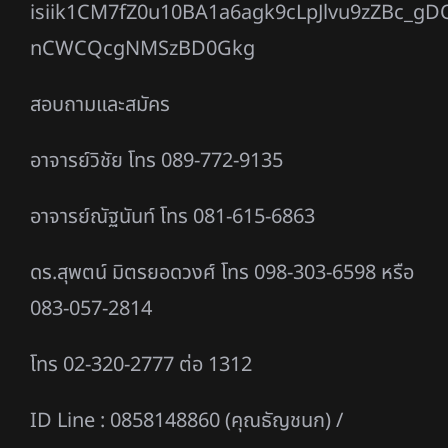
isiik1CM7fZ0u10BA1a6agk9cLpJlvu9zZBc_
nCWCQcgNMSzBD0Gkg
สอบถามและสมัคร
อาจารย์วิชัย โทร 089-772-9135
อาจารย์ณัฐนันท์ โทร 081-615-6863
ดร.สุพตน์ มิตรยอดวงศ์ โทร 098-303-6598 หรือ
083-057-2814
โทร 02-320-2777 ต่อ 1312
ID Line : 0858148860 (คุณธัญชนก) /