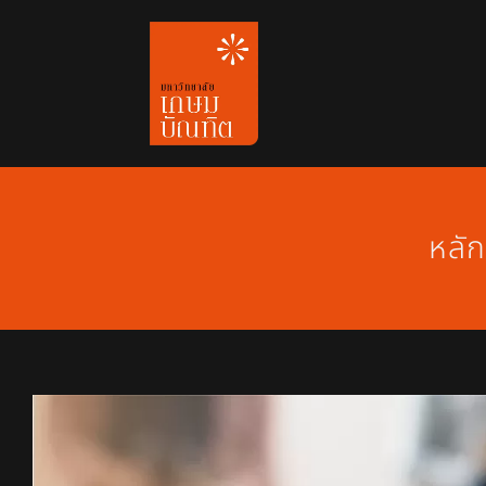
Skip
to
content
หลัก
View
Larger