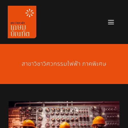
Skip
to
content
Toggl
Navig
หลักสูตร
ข่าวสาร
สาขาวิชาวิศวกรรมไฟฟ้า ภาคพิเศษ
เกี่ยวกับมหาวิทยาลัย
ติดต่อเรา
สมัครเรียน
View
Larger
Image