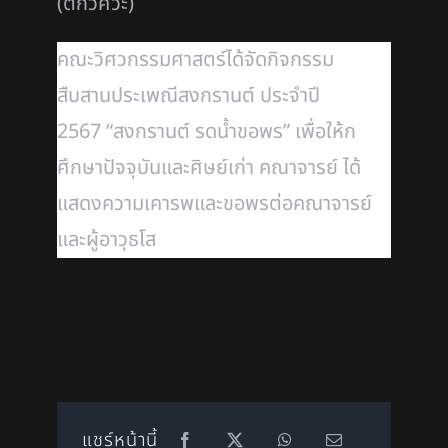
(ตึกวิศวะ)
คณะวิศวกรรมศาสตร์ได้จัดกิจกรรม
สืบสานประเพณีสงกรานต์ ประจำปี
2567 “สงกรานต์ รดน้ำขอพร” เพื่อให้ก
ศึกษาปัจจุบันและศิษย์เก่า คณาจารย์ ได้
แสดงความเคารพและขอพรต่อคณาจารย์
และผู้อาวุธโส
แชร์หน้านี้