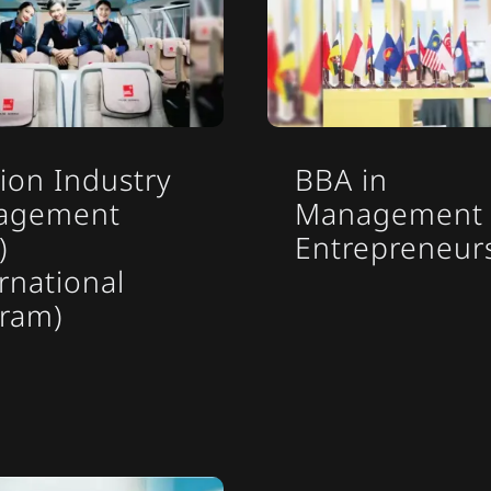
tion Industry
BBA in
agement
Management
)
Entrepreneur
ernational
ram)