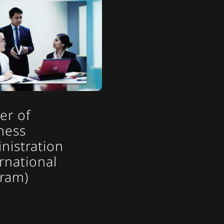
er of
ness
nistration
ernational
ram)