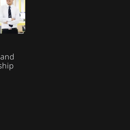
 and
ship