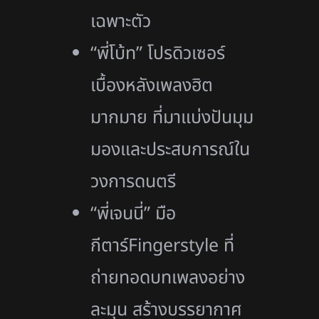
เฉพาะตัว
“พี่โบ้ท” โปรดิวเซอร์
เบื้องหลังเพลงฮิต
มากมาย ที่มาแบ่งปันมุม
มองและประสบการณ์ใน
วงการดนตรี
“พี่เจนนี่” มือ
กีตาร์Fingerstyle ที่
ถ่ายทอดบทเพลงอย่าง
ละมุน สร้างบรรยากาศ