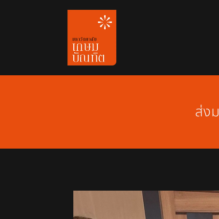
Skip
to
content
ส่ง