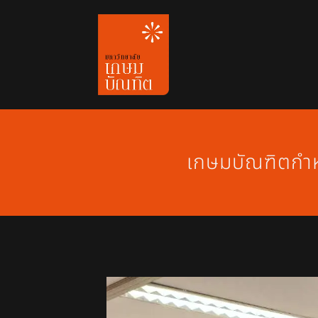
Skip
to
content
เกษมบัณฑิตกำหน