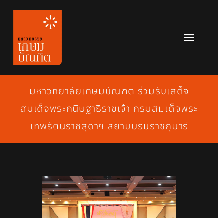
Skip
to
content
Toggl
Navig
หลักสูตร
มหาวิทยาลัยเกษมบัณฑิต ร่วมรับเสด็จ
ข่าวสาร
สมเด็จพระกนิษฐาธิราชเจ้า กรมสมเด็จพระ
เกี่ยวกับมหาวิทยาลัย
เทพรัตนราชสุดาฯ สยามบรมราชกุมารี
ติดต่อเรา
สมัครเรียน