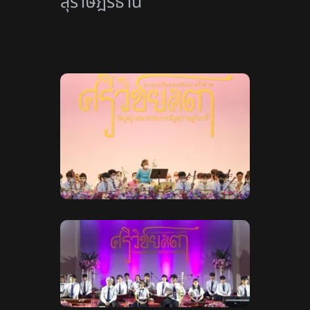
สุราษฎร์ธานี”