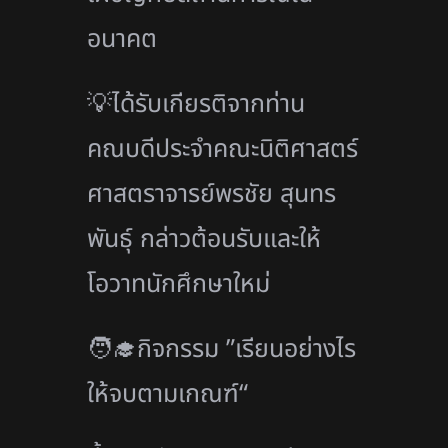
อนาคต
💡ได้รับเกียรติจากท่าน
คณบดีประจำคณะนิติศาสตร์
ศาสตราจารย์พรชัย สุนทร
พันธุ์ กล่าวต้อนรับและให้
โอวาทนักศึกษาใหม่
🧑‍🎓กิจกรรม ”เรียนอย่างไร
ให้จบตามเกณฑ์“