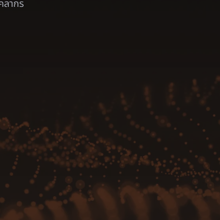
ุคลากร