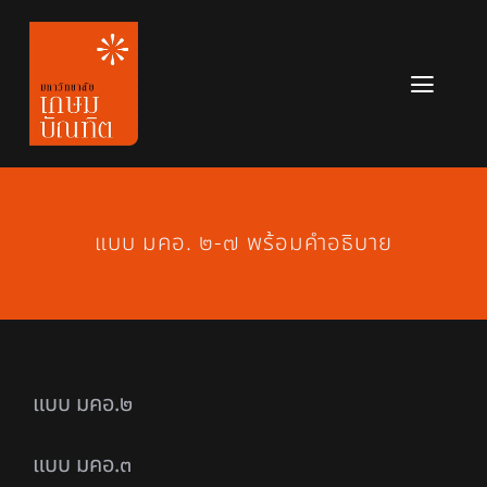
Skip
to
content
Toggl
Navig
หลักสูตร
ข่าวสาร
แบบ มคอ. ๒-๗ พร้อมคำอธิบาย
เกี่ยวกับมหาวิทยาลัย
ติดต่อเรา
สมัครเรียน
แบบ มคอ.๒
แบบ มคอ.๓