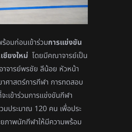
้อมก่อนเข้าร่วม
การ
แข่งขัน
เชียงใหม่
โดยมีคณาจารย์เป็น
าจารย์พรชัย ลีน้อย หัวหน้า
ยาศาสตร์
การกีฬา
การทดสอบ
ะเข้าร่
วมการแข่งขันกีฬา
วมประม
าณ
120
คน เพื่อประ
กยภาพนักกีฬาให้
มีความพร้อม