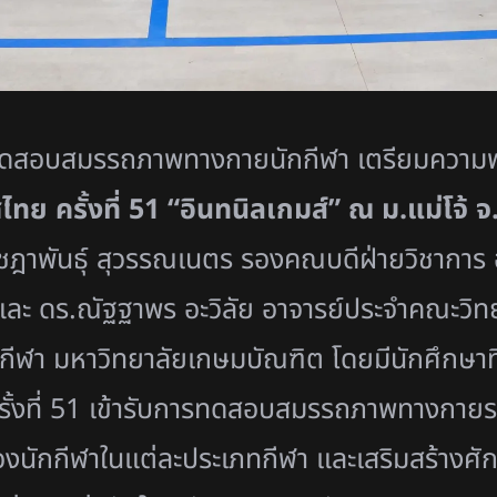
ทดสอบสมรรถภาพทางกายนักกีฬา เตรียมความพร
ทย ครั้งที่
51 “
อินทนิลเกมส์” ณ ม.แม่โจ้ จ.
ชฎาพันธุ์ สุวรรณเนตร รองคณบดีฝ่ายวิชาการ อ
และ ดร.ณัฐฐาพร อะวิลัย อาจารย์ประจำคณะวิท
ีฬา มหาวิทยาลัยเกษมบัณฑิต โดยมีนักศึกษาที่จ
้งที่
51
เข้ารั
บการทดสอบสมรรถภาพทางกายร
นักกีฬาในแต่
ละประเภทกีฬา และเสริมสร้างศั