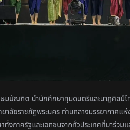
กษมบัณฑิต นำนักศึกษาทุนดนตรีและนาฏศิลป์ไท
ยาลัยราชภัฏพระนคร ท่ามกลางบรรยากาศแห่งกา
ทั้งภาครัฐและเอกชนจากทั่วประเทศที่มาร่วมแ