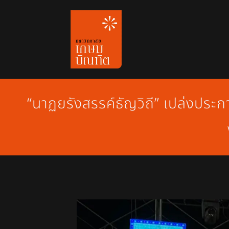
Skip
to
content
“นาฏยรังสรรค์ธัญวิถี” เปล่งประ