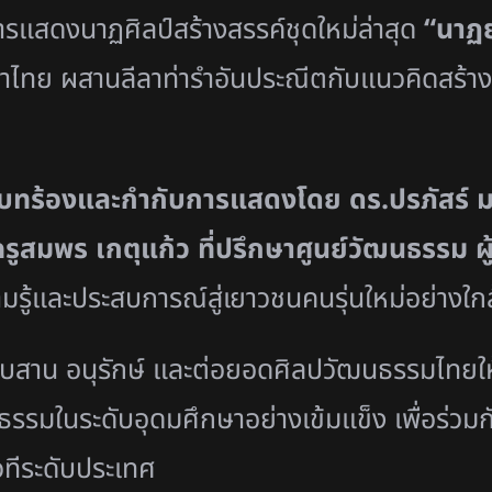
รแสดงนาฏศิลป์สร้างสรรค์ชุดใหม่ล่าสุด
“นาฏย
ทย ผสานลีลาท่ารำอันประณีตกับแนวคิดสร้างส
์บทร้องและกำกับการแสดงโดย ดร.ปรภัสร์ ม
อครูสมพร เกตุแก้ว ที่ปรึกษาศูนย์วัฒนธรรม ผ
มรู้และประสบการณ์สู่เยาวชนคนรุ่นใหม่อย่างใกล
บสาน อนุรักษ์ และต่อยอดศิลปวัฒนธรรมไทยให้
ธรรมในระดับอุดมศึกษาอย่างเข้มแข็ง เพื่อร่
ทีระดับประเทศ