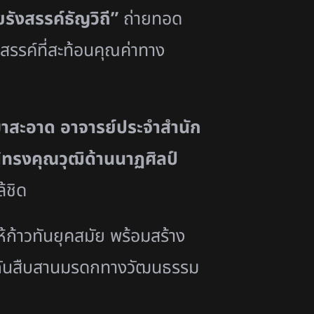
รังสรรค์ธัญวิถี”
ถ่ายทอด
รรค์ที่สะท้อนคุณค่าทาง
าสะอาด อาจารย์ประจำสำนัก
ู้ทรงคุณวุฒิด้านนาฏศิลป์
้ชิด
ก้าวทันยุคสมัย พร้อมสร้าง
วมกันสืบสานมรดกทางวัฒนธรรม