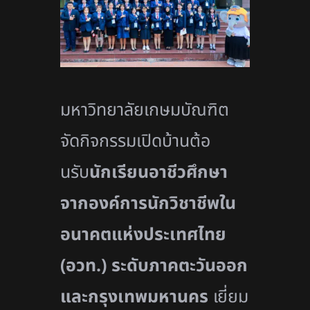
มหาวิทยาลัยเกษมบัณฑิต
จัดกิจกรรมเปิดบ้านต้อ
นรับ
นั
กเรียนอาชีวศึกษา
จากองค์การนั
กวิชาชีพใน
อนาคตแห่งประเทศไทย
(อวท.) ระดับภาคตะวันออก
และกรุ
งเทพมหานคร
เยี่ยม