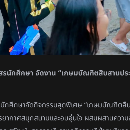
สรนักศึกษา จัดงาน “เกษมบัณฑิตสืบสานประ
รนักศึกษาจัดกิจกรรมสุดพิเศษ “เกษมบัณฑิตส
รยากาศสนุกสนานและอบอุ่นใจ ผสมผสานความส