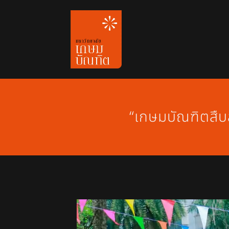
Skip
to
content
“เกษมบัณฑิตสืบ