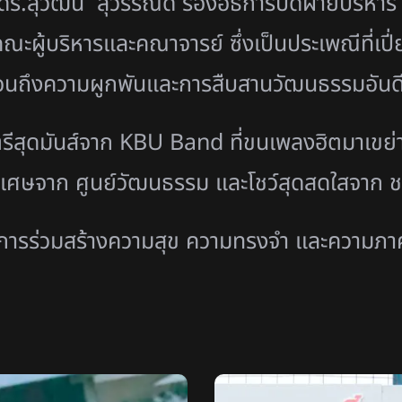
ก ดร.สุวัฒน์ สุวรรณดี รองอธิการบดีฝ่ายบริหา
ะผู้บริหารและคณาจารย์ ซึ่งเป็นประเพณีที่เป
ะท้อนถึงความผูกพันและการสืบสานวัฒนธรรมอัน
ุดมันส์จาก KBU Band ที่ขนเพลงฮิตมาเขย่าหั
พิเศษจาก ศูนย์วัฒนธรรม และโชว์สุดสดใสจ
คือการร่วมสร้างความสุข ความทรงจำ และความภา