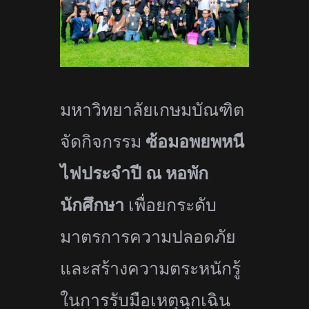
มหาวิทยาลัยเกษมบัณฑิต
จัดกิ
จกรรม
ซ้อมอพยพหนี
ไฟประจำปี ณ หอพัก
นักศึกษา
เพื่อยกระดั
บ
มาตรการความปลอดภัย
และสร้
างความตระหนักรู้
ในการรับมื
อเหตุฉุกเฉิน