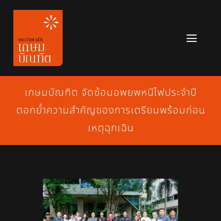
Skip
to
content
Toggl
Navig
หลักสูตร
เกษมบัณฑิต จัดซ้อมอพยพหนีไฟประจำปี
ข่าวสาร
ตอกย้ำความสำคัญของการเตรียมพร้อมก่อน
เกี่ยวกับมหาวิทยาลัย
เหตุฉุกเฉิน
ติดต่อเรา
สมัครเรียน