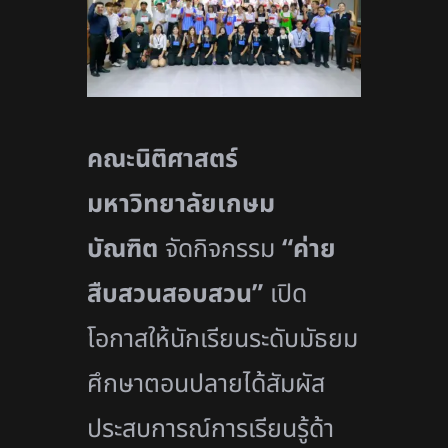
คณะนิติศาสตร์
มหาวิทยาลัยเกษม
บัณฑิต
จัดกิจกรรม
“ค่าย
สืบสวนสอบสวน”
เปิด
โอกาสให้นักเรียนระดับมั
ธยม
ศึกษาตอนปลายได้สัมผั
ส
ประสบการณ์การเรียนรู้ด้
า