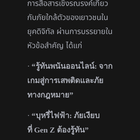
การสื่อสารเชิงรณรงค์
เกี่ยว
กับภัยใกล้ตั
วของเยาวชนใน
ยุคดิจิทัล ผ่านการบรรยายใน
หัวข้อสำคัญ ได้แก่
·
“
รู้ทันพนันออนไลน์: จาก
เกมสู่การเสพติดและภั
ย
ทางกฎหมาย”
·
“
บุหรี่ไฟฟ้า: ภัยเงียบ
ที่
Gen Z
ต้องรู้ทัน”