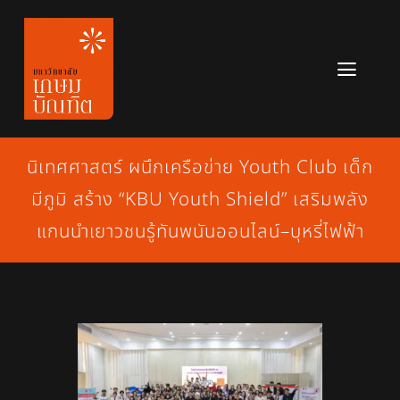
Skip
to
content
Toggl
Navig
หลักสูตร
นิเทศศาสตร์ ผนึกเครือข่าย Youth Club เด็ก
ข่าวสาร
มีภูมิ สร้าง “KBU Youth Shield” เสริมพลัง
เกี่ยวกับมหาวิทยาลัย
แกนนำเยาวชนรู้ทันพนันออนไลน์–บุหรี่ไฟฟ้า
ติดต่อเรา
สมัครเรียน