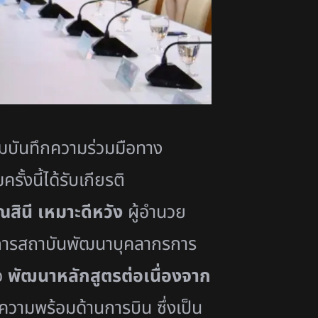
บันทึกความร่วมมื
อทาง
รั้งนี้
ได้รับเกียรติ
ณสิ
นี เหมาะดีหวัง
ผู้อำนวย
ารสถาบันพั
ฒนาบุคลากรการ
อ
พัฒนาหลักสูตรต่อเนื่
องจาก
มความพร้
อมด้านการบิน ซึ่งเป็น