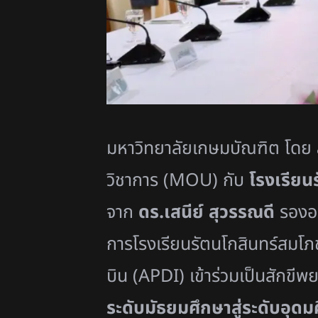
มหาวิทยาลัยเกษมบัณฑิต โดย
วิชาการ (
MOU)
กับ
โรงเรียน
จาก
ดร.เสนีย์ สุวรรณดี
รองอธ
การโรงเรี
ยนรัตนโกสินทร์สมโภ
บิน (
APDI)
เข้าร่วมเป็นสักขี
พยา
ระดับมัธยมศึกษาสู่ระดับอุ
ดม