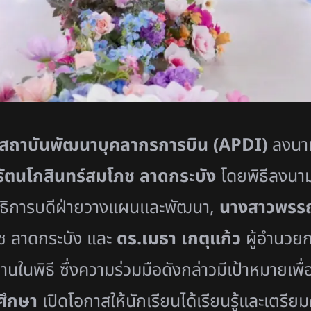
สถาบันพัฒนาบุคลากรการบิน (
APDI)
ลงนาม
รัตนโกสินทร์
สมโภช ลาดกระบัง
โดยพิธีลงนามค
ิการบดีฝ่
ายวางแผนและพัฒนา
,
นางสาวพรร
ช ลาดกระบัง และ
ดร.เมธา เกตุแก้ว
ผู้อำนวยก
นในพิธี ซึ่งความร่วมมือดังกล่าวมีเป้
าหมายเพื่
ศึกษา
เปิดโอกาสให้นักเรี
ยนได้เรียนรู้และเตรีย