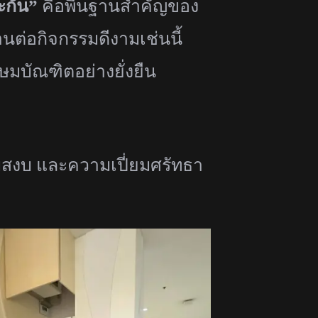
กัน”
คือพื้นฐานสำคัญของ
านต่อกิ
จกรรมดีงามเช่นนี้
มบัณฑิตอย่างยั่งยืน
สงบ และความเปี่ยมศรัทธา