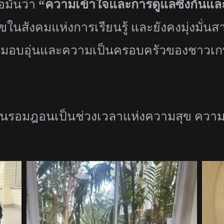
มั่
นว่า
“ความเข้าใจและการดูแลซึ่งกั
นและ
ุขในสังคมแห่
งการเรียนรู้ และยังคงมุ่งมั่นส
มอบอุ่
นและความเป็นครอบครั
วของชาวเกษ
อนรอมฎอนเป็นช่
วงเวลาแห่งความสุข ความ