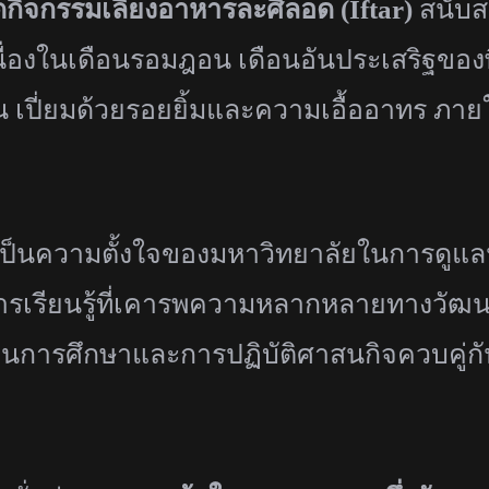
กิจกรรมเลี้ยงอาหารละศีลอด (
Iftar)
สนับส
ื่องในเดือนรอมฎอน เดือนอันประเสริฐของพี
เปี่ยมด้วยรอยยิ้มและความเอื้
ออาทร ภายใ
ับเป็นความตั้งใจของมหาวิทยาลั
ยในการดูแล
รเรียนรู้ที่
เคารพความหลากหลายทางวั
ฒนธ
้านการศึกษาและการปฏิบัติ
ศาสนกิจควบคู่กั