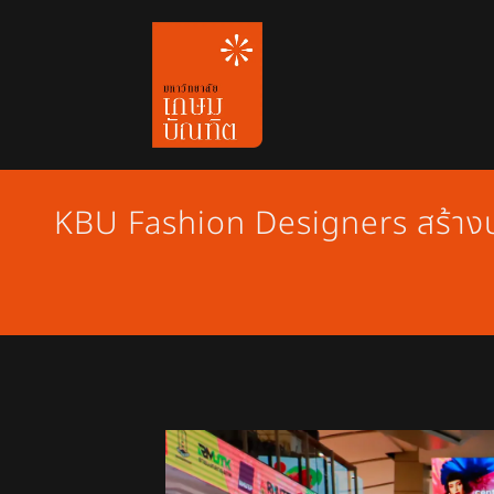
Skip
to
content
KBU Fashion Designers สร้างป