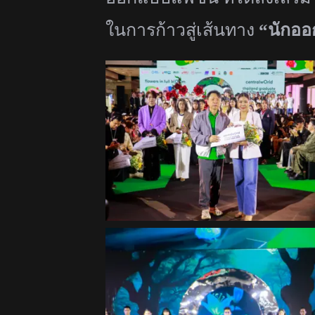
ในการก้
าวสู่เส้นทาง
“
นักออ