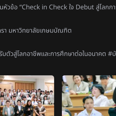
ในหัวข้อ “Check in Check ใจ Debut สู่โลกกา
รา มหาวิทยาลัยเกษมบัณฑิต
ับตั
วสู่โลกอาชีพและการศึกษาต่
อในอนาคต
#บั