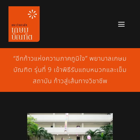
Skip
to
content
Toggl
Navig
หลักสูตร
“อีกก้าวแห่งความภาคภูมิใจ” พยาบาลเกษม
ข่าวสาร
บัณฑิต รุ่นที่ 9 เข้าพิธีรับแถบหมวกและเข็ม
เกี่ยวกับมหาวิทยาลัย
สถาบัน ก้าวสู่เส้นทางวิชาชีพ
ติดต่อเรา
สมัครเรียน