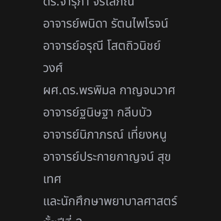
ดร.จารุภา จิรโสภณ
อาจารย์พนิดา รัตนไพโรจน์
อาจารย์อรุณี โสตถิวนิชย์
วงศ์
ผศ.ดร.พรพิมล กาญจนวาศ
อาจารย์ฐนิษฐา กลีบบัว
อาจารย์นิภาภรณ์ เที่ยงหนู
อาจารย์ประกายกาญจน์ สุข
เทศ
และนักศึกษาพยาบาลศาสตร์