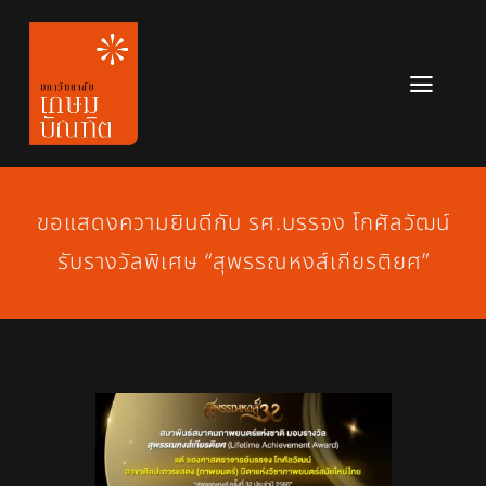
Skip
to
content
Toggl
Navig
หลักสูตร
ข่าวสาร
ขอแสดงความยินดีกับ รศ.บรรจง โกศัลวัฒน์
รับรางวัลพิเศษ “สุพรรณหงส์เกียรติยศ”
เกี่ยวกับมหาวิทยาลัย
ติดต่อเรา
สมัครเรียน