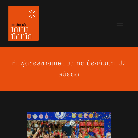
Skip
to
content
Toggl
Navig
หลักสูตร
ข่าวสาร
ทีมฟุตซอลชายเกษมบัณฑิต ป้องกันแชมป์2
สมัยติด
เกี่ยวกับมหาวิทยาลัย
ติดต่อเรา
สมัครเรียน