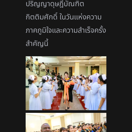
ปริญญาดุษฎีบัณฑิต
กิตติมศักดิ์ ในวันแห่งความ
ภาคภูมิใจและความสำเร็จครั้ง
สำคัญนี้