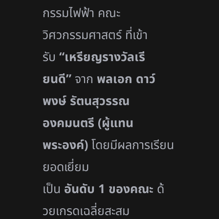
กรรมไฟฟ้า คณะ
วิศวกรรมศาสตร์ ที่เข้า
รับ
“
เหรียญรางวัลเรี
ยนดี”
จาก
พลเอก ดาว์
พงษ์ รัตนสุวรรณ
องคมนตรี (ผู้แทน
พระองค์)
โดยมีผลการเรี
ยน
ยอดเยี่ยม
เป็น
อันดับ
1
ของคณะ
ด้
วยเกรดเฉลี่ยสะสม