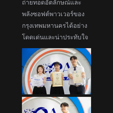
ถ่ายทอดอัตลักษณ์
และ
พลังซอฟต์พาวเวอร์ของ
กรุ
งเทพมหานครได้อย่าง
โดดเด่นและน่
าประทับใจ