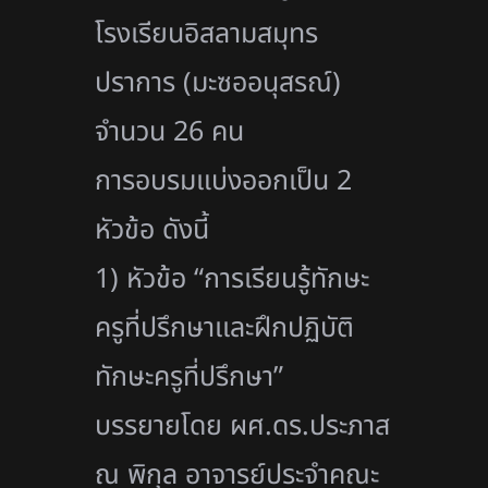
โรงเรียนอิสลามสมุ
ทร
ปราการ (มะซออนุสรณ์)
จำนวน 26 คน
การอบรมแบ่งออกเป็น 2
หัวข้อ ดังนี้
1) หัวข้อ “การเรียนรู้ทักษะ
ครูที่ปรึ
กษาเเละฝึกปฏิบัติ
ทักษะครูที่
ปรึกษา”
บรรยายโดย ผศ.ดร.ประภาส
ณ พิกุล อาจารย์ประจำคณะ