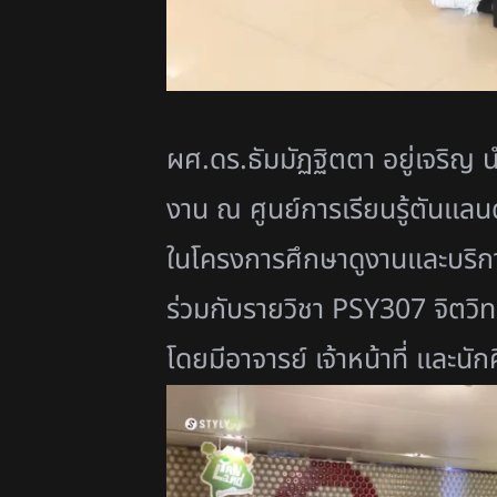
ผศ.ดร.ธัมมัฏฐิตตา อยู่เจริญ นำ
งาน ณ ศูนย์การเรียนรู้ตันเเลนด
ในโครงการศึกษาดูงานและบริกา
ร่วมกับรายวิชา PSY307 จิตว
โดยมีอาจารย์ เจ้าหน้าที่ เเละน