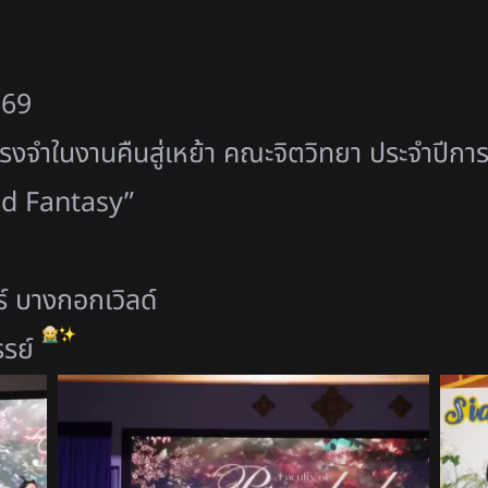
569
งจำในงานคืนสู่เหย้า คณะจิตวิทยา ประจำปีกา
nd Fantasy”
์ บางกอกเวิลด์
รรย์