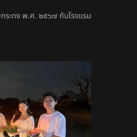
ยกระทง พ.ศ. ๒๕๖๗ กับโรงแรม