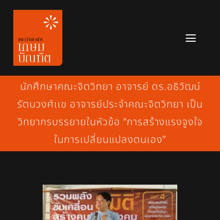
Skip
to
content
Toggl
Navig
หลักสูตร
นักศึกษาคณะจิตวิทยา อาจารย์ ดร.อธิวัฒน์
ข่าวสาร
รัตนวงศ์เเข อาจารย์ประจำคณะจิตวิทยา เป็น
วิทยากรบรรยายในหัวข้อ “การสร้างแรงจูงใจ
เกี่ยวกับมหาวิทยาลัย
ในการเปลี่ยนแปลงตนเอง”
ติดต่อเรา
สมัครเรียน