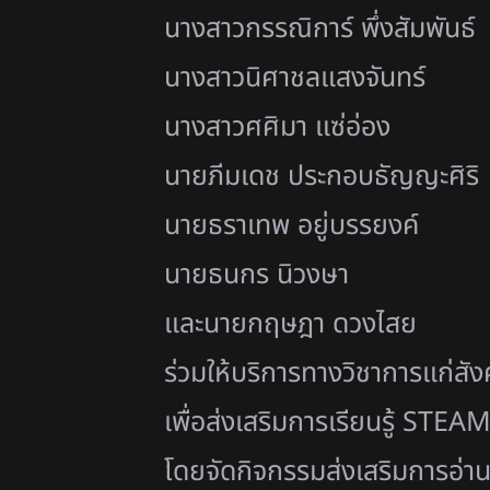
นางสาวกรรณิการ์ พึ่งสัมพันธ์
นางสาวนิศาชลแสงจันทร์
นางสาวศศิมา แซ่อ่อง
นายภีมเดช ประกอบธัญญะศิริ
นายธราเทพ อยู่บรรยงค์
นายธนกร นิวงษา
และนายกฤษฎา ดวงไสย
ร่วมให้บริการทางวิชาการแก่สั
ง
เพื่อส่งเสริมการเรียนรู้ STE
โดยจัดกิจกรรมส่งเสริมการอ่
าน