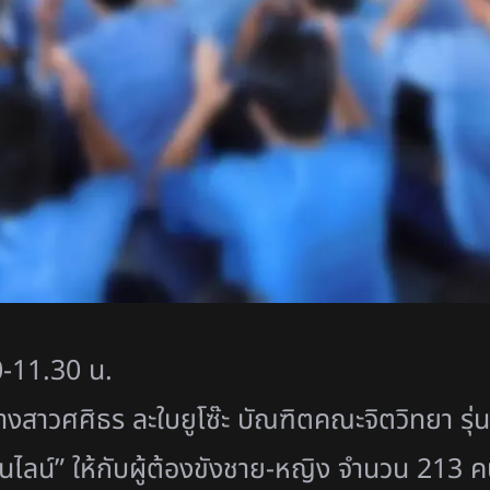
-11.30 น.
งสาวศศิธร ละใบยูโซ๊ะ บัณฑิตคณะจิตวิทยา รุ่
นไลน์” ให้กับผู้ต้องขังชาย-หญิง จำนวน 213 ค