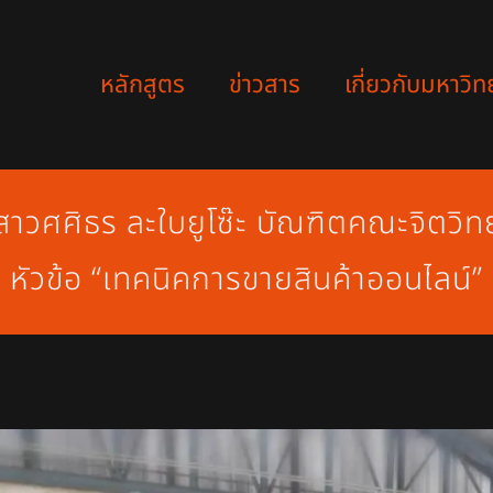
หลักสูตร
ข่าวสาร
เกี่ยวกับมหาวิท
วศศิธร ละใบยูโซ๊ะ บัณฑิตคณะจิตวิทย
หัวข้อ “เทคนิคการขายสินค้าออนไลน์”